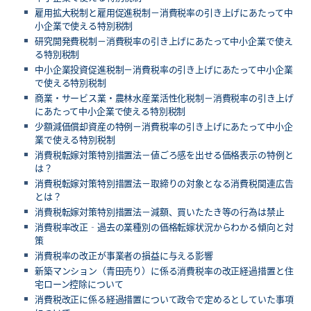
雇用拡大税制と雇用促進税制－消費税率の引き上げにあたって中
小企業で使える特別税制
研究開発費税制－消費税率の引き上げにあたって中小企業で使え
る特別税制
中小企業投資促進税制－消費税率の引き上げにあたって中小企業
で使える特別税制
商業・サービス業・農林水産業活性化税制－消費税率の引き上げ
にあたって中小企業で使える特別税制
少額減価償却資産の特例－消費税率の引き上げにあたって中小企
業で使える特別税制
消費税転嫁対策特別措置法－値ごろ感を出せる価格表示の特例と
は？
消費税転嫁対策特別措置法－取締りの対象となる消費税関連広告
とは？
消費税転嫁対策特別措置法－減額、買いたたき等の行為は禁止
消費税率改正‐過去の業種別の価格転嫁状況からわかる傾向と対
策
消費税率の改正が事業者の損益に与える影響
新築マンション（青田売り）に係る消費税率の改正経過措置と住
宅ローン控除について
消費税改正に係る経過措置について政令で定めるとしていた事項