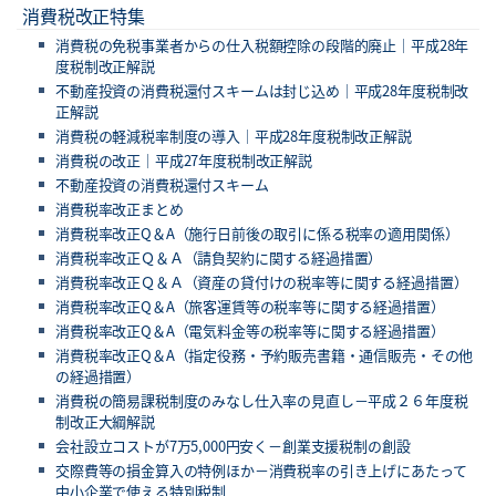
消費税改正特集
消費税の免税事業者からの仕入税額控除の段階的廃止｜平成28年
度税制改正解説
不動産投資の消費税還付スキームは封じ込め｜平成28年度税制改
正解説
消費税の軽減税率制度の導入｜平成28年度税制改正解説
消費税の改正｜平成27年度税制改正解説
不動産投資の消費税還付スキーム
消費税率改正まとめ
消費税率改正Q＆A（施行日前後の取引に係る税率の適用関係）
消費税率改正Ｑ＆Ａ（請負契約に関する経過措置）
消費税率改正Ｑ＆Ａ（資産の貸付けの税率等に関する経過措置）
消費税率改正Q＆A（旅客運賃等の税率等に関する経過措置）
消費税率改正Q＆A（電気料金等の税率等に関する経過措置）
消費税率改正Q＆A（指定役務・予約販売書籍・通信販売・その他
の経過措置）
消費税の簡易課税制度のみなし仕入率の見直し－平成２６年度税
制改正大綱解説
会社設立コストが7万5,000円安く－創業支援税制の創設
交際費等の損金算入の特例ほか－消費税率の引き上げにあたって
中小企業で使える特別税制