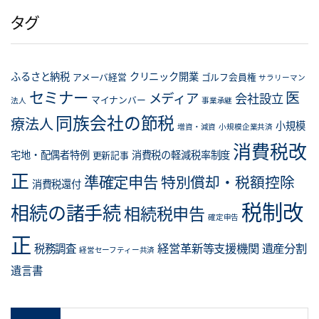
リ
タグ
ー
ふるさと納税
クリニック開業
アメーバ経営
ゴルフ会員権
サラリーマン
セミナー
医
メディア
会社設立
マイナンバー
法人
事業承継
同族会社の節税
療法人
小規模
増資・減資
小規模企業共済
消費税改
宅地・配偶者特例
消費税の軽減税率制度
更新記事
正
準確定申告
特別償却・税額控除
消費税還付
税制改
相続の諸手続
相続税申告
確定申告
正
経営革新等支援機関
遺産分割
税務調査
経営セーフティー共済
遺言書