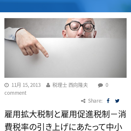
11月 15, 2013
税理士 西向隆夫
0
comment
Share:
雇用拡大税制と雇用促進税制－消
費税率の引き上げにあたって中小