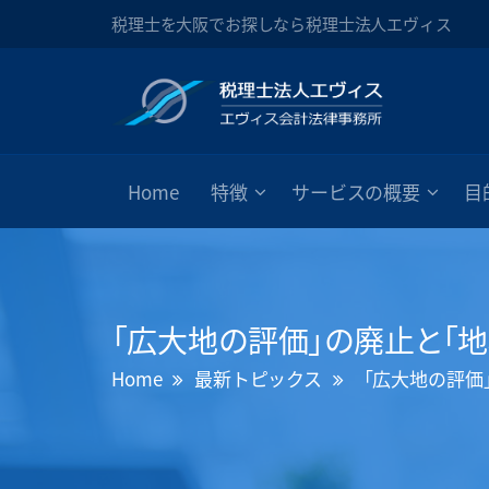
税理士を大阪でお探しなら税理士法人エヴィス
Home
特徴
サービスの概要
目
「広大地の評価」の廃止と「
Home
最新トピックス
「広大地の評価