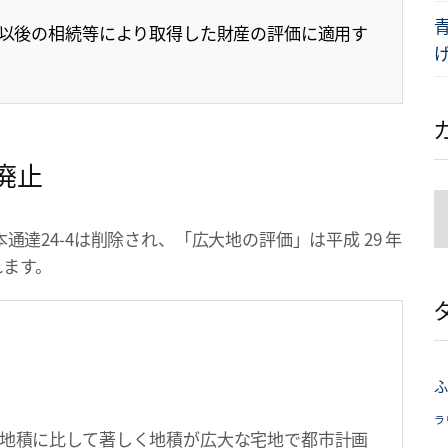
１日以後の相続等により取得した財産の評価に適用す
げ
廃止
達24-4は削除され、「広大地の評価」は平成 29 年
れます。
ふ
ラ
地積に比して著しく地積が広大な宅地で都市計画