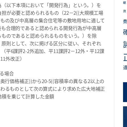
継
発行為（以下本項において「開発行為」という。）を
資
担が必要と認められるもの（22－2((大規模工場
るもの及び中高層の集合住宅等の敷地用地に適して
費
最も合理的であると認められる開発行為が中高層
るものであると認められるものをいう。）を除
、原則として、次に掲げる区分に従い、それぞれ
6課評2-2外追加、平11課評2－12外・平12課
－11外改正）
る場合
行価格補正))から20-5((容積率の異なる2以上の
代わるものとして次の算式により求めた広大地補正
地積を乗じて計算した金額