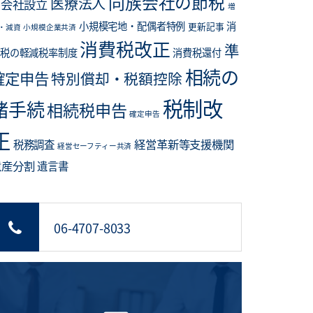
同族会社の節税
医療法人
会社設立
増
小規模宅地・配偶者特例
消
更新記事
・減資
小規模企業共済
消費税改正
準
税の軽減税率制度
消費税還付
相続の
確定申告
特別償却・税額控除
税制改
諸手続
相続税申告
確定申告
正
経営革新等支援機関
税務調査
経営セーフティー共済
遺産分割
遺言書
06-4707-8033