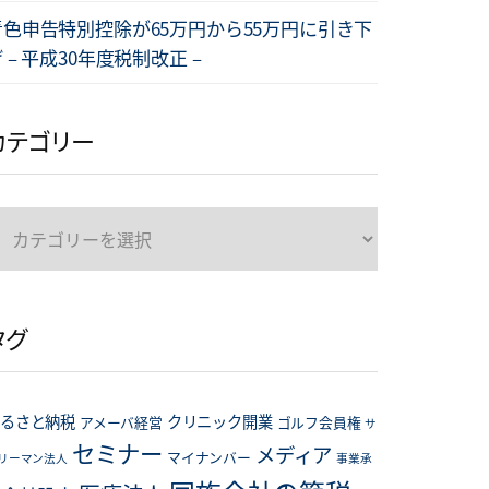
青色申告特別控除が65万円から55万円に引き下
 – 平成30年度税制改正 –
カテゴリー
カ
テ
ゴ
リ
タグ
ー
るさと納税
クリニック開業
アメーバ経営
ゴルフ会員権
サ
セミナー
メディア
マイナンバー
リーマン法人
事業承