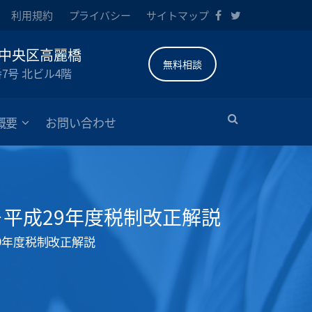
利用規約
プライバシー
サイトマップ
中央区高麗橋
無料相談
番7号 北ビル4階
概要
お問い合わせ
－平成29年度税制改正解説
9年度税制改正解説