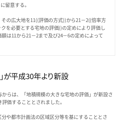
とに留意する。
その広大地を11((評価の方式))から21－2((倍率方
バックを必要とする宅地の評価))の定めにより評価し
は11から21－2まで及び24－6の定めによって
」が平成30年より新設
与からは、「地積規模の大きな宅地の評価」が新設さ
き評価することとされました。
区分や都市計画法の区域区分等を基にすることとさ