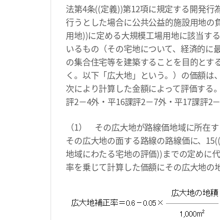
法第4条((定義))第12項に規定する開
行うとした場合に公共公益的施設用地の負
用地))に定める大規模工場用地に該当す
いるもの（その宅地について、経済的に
の集合住宅等を建築することを目的とす
く。以下「広大地」という。）の価額は
次により計算した金額によって評価する。（平
評2－4外・平16課評2－7外・平17課評2
（1） その広大地が路線価地域に所在す
その広大地の面する路線の路線価に、15((奥
地域にわたる宅地の評価))までの定めに
率を乗じて計算した価額にその広大地の