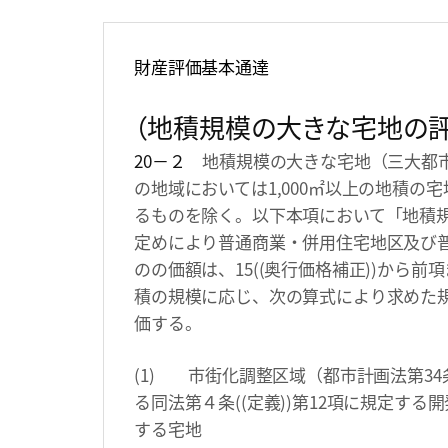
財産評価基本通達
（地積規模の大きな宅地の評
20－２
地積規模の大きな宅地（三大都市
の地域においては1,000㎡以上の地積
るものを除く。以下本項において「地積規模
定めにより普通商業・併用住宅地区及び
のの価額は、15((奥行価格補正))から
積の規模に応じ、次の算式により求めた
価する。
(1) 市街化調整区域（都市計画法第34
る同法第４条((定義))第12項に規定す
する宅地