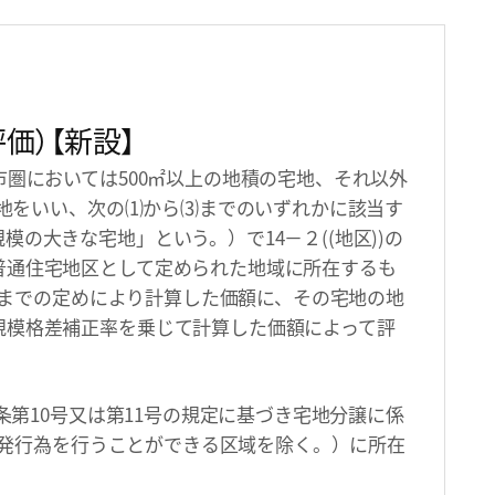
価）【新設】
圏においては500㎡以上の地積の宅地、それ以外
の宅地をいい、次の⑴から⑶までのいずれかに該当す
の大きな宅地」という。）で14－２((地区))の
普通住宅地区として定められた地域に所在するも
前項までの定めにより計算した価額に、その宅地の地
規模格差補正率を乗じて計算した価額によって評
条第10号又は第11号の規定に基づき宅地分譲に係
る開発行為を行うことができる区域を除く。）に所在