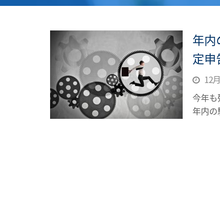
年内
定申
12月 
今年も
年内の