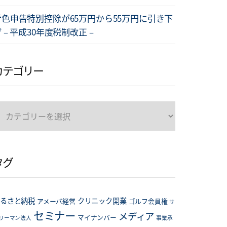
青色申告特別控除が65万円から55万円に引き下
 – 平成30年度税制改正 –
カテゴリー
カ
テ
ゴ
リ
タグ
ー
るさと納税
クリニック開業
アメーバ経営
ゴルフ会員権
サ
セミナー
メディア
マイナンバー
リーマン法人
事業承