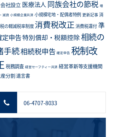
同族会社の節税
医療法人
会社設立
増
小規模宅地・配偶者特例
消
更新記事
・減資
小規模企業共済
消費税改正
準
税の軽減税率制度
消費税還付
相続の
確定申告
特別償却・税額控除
税制改
諸手続
相続税申告
確定申告
正
経営革新等支援機関
税務調査
経営セーフティー共済
遺産分割
遺言書
06-4707-8033