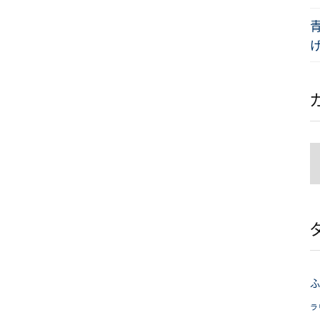
げ
ふ
ラ