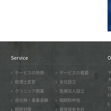
Service
O
サービスの特徴
サービスの概要
〒
大
税理士変更
会社設立
T
クリニック開業
医療法人設立
F
自社株・事業承継
相続税申告
E
相続対策
資産保有会社