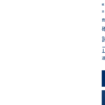
継
資
費