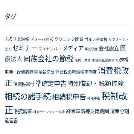
ゴ
リ
タグ
ー
ふるさと納税
クリニック開業
アメーバ経営
ゴルフ会員権
サラリーマン
セミナー
医
メディア
会社設立
マイナンバー
法人
事業承継
同族会社の節税
療法人
小規模
増資・減資
小規模企業共済
消費税改
宅地・配偶者特例
消費税の軽減税率制度
更新記事
正
準確定申告
特別償却・税額控除
消費税還付
税制改
相続の諸手続
相続税申告
確定申告
正
経営革新等支援機関
遺産分割
税務調査
経営セーフティー共済
遺言書