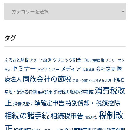
カ
テ
ゴ
リ
タグ
ー
ふるさと納税
クリニック開業
アメーバ経営
ゴルフ会員権
サラリーマン
セミナー
医
メディア
会社設立
マイナンバー
法人
事業承継
同族会社の節税
療法人
小規模
増資・減資
小規模企業共済
消費税改
宅地・配偶者特例
消費税の軽減税率制度
更新記事
正
準確定申告
特別償却・税額控除
消費税還付
税制改
相続の諸手続
相続税申告
確定申告
正
経営革新等支援機関
遺産分割
税務調査